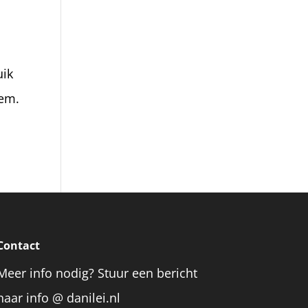
uik
eem.
Contact
Meer info nodig? Stuur een bericht
naar info @ danilei.nl